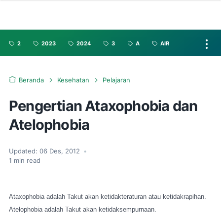
2
2023
2024
3
A
AIR
Beranda
Kesehatan
Pelajaran
Pengertian Ataxophobia dan
Atelophobia
Updated:
06 Des, 2012
•
1
min read
Ataxophobia adalah Takut akan ketidakteraturan atau ketidakrapihan.
Atelophobia adalah Takut akan ketidaksempurnaan.