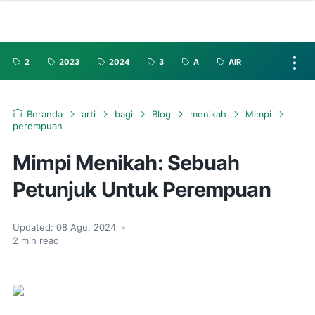
2
2023
2024
3
A
AIR
Beranda
arti
bagi
Blog
menikah
Mimpi
perempuan
Mimpi Menikah: Sebuah
Petunjuk Untuk Perempuan
Updated:
08 Agu, 2024
•
2
min read