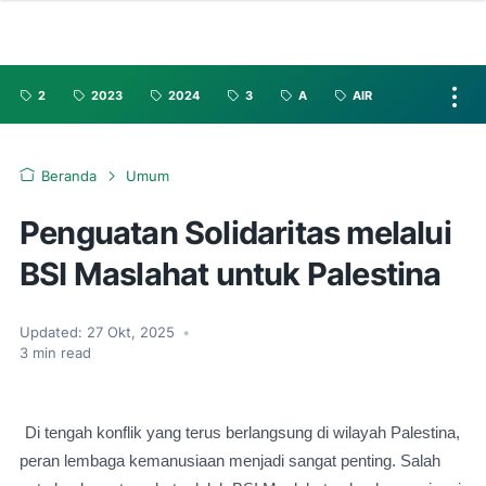
2
2023
2024
3
A
AIR
Beranda
Umum
Penguatan Solidaritas melalui
BSI Maslahat untuk Palestina
Updated:
27 Okt, 2025
•
3
min read
Di tengah konflik yang terus berlangsung di wilayah Palestina,
peran lembaga kemanusiaan menjadi sangat penting. Salah