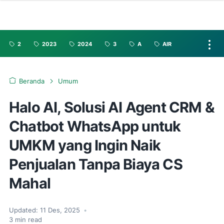
2
2023
2024
3
A
AIR
Beranda
Umum
Halo AI, Solusi AI Agent CRM &
Chatbot WhatsApp untuk
UMKM yang Ingin Naik
Penjualan Tanpa Biaya CS
Mahal
Updated:
11 Des, 2025
•
3
min read