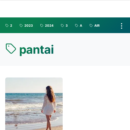
2
2023
2024
3
A
AIR
pantai